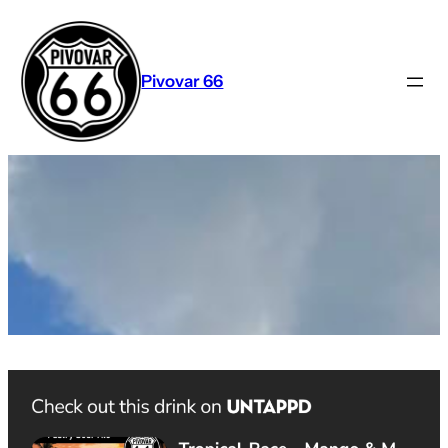
Přeskočit
na
obsah
Pivovar 66