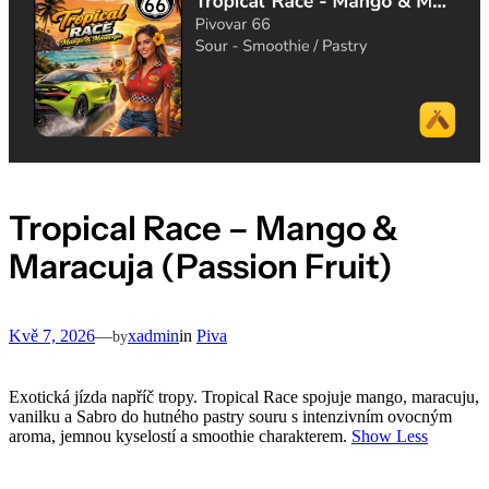
Tropical Race – Mango &
Maracuja (Passion Fruit)
Kvě 7, 2026
—
xadmin
in
Piva
by
Exotická jízda napříč tropy. Tropical Race spojuje mango, maracuju,
vanilku a Sabro do hutného pastry souru s intenzivním ovocným
aroma, jemnou kyselostí a smoothie charakterem.
Show Less