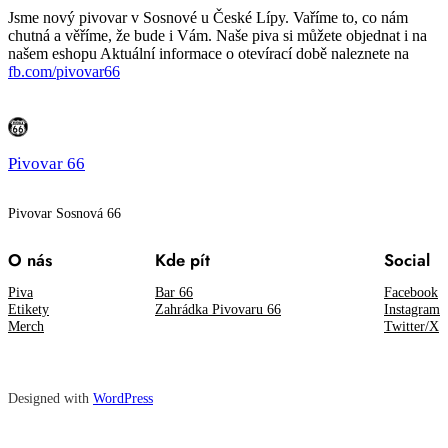
Jsme nový pivovar v Sosnové u České Lípy. Vaříme to, co nám
chutná a věříme, že bude i Vám. Naše piva si můžete objednat i na
našem eshopu Aktuální informace o otevírací době naleznete na
fb.com/pivovar66
Pivovar 66
Pivovar Sosnová 66
O nás
Kde pít
Social
Piva
Bar 66
Facebook
Etikety
Zahrádka Pivovaru 66
Instagram
Merch
Twitter/X
Designed with
WordPress