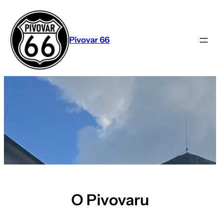
Přeskočit
na
obsah
Pivovar 66
O Pivovaru