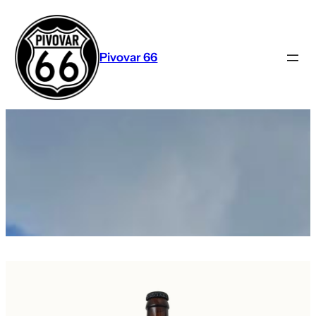
Přeskočit
na
obsah
Pivovar 66