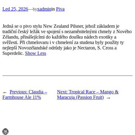
Led 25, 2026
—
xadmin
in
Piva
by
Jedná se o pivo stylu New Zealand Pilsner, jehož základem je
tradiční český ležák ve spojení s nezaměnitelnými chmely z Nového
Zélandu, přinášejícími do každého doušku nádech exotiky a
svěžesti. Při chmelovaru i v chmelení za studena byly použity ty
nejlepší Novozélandské odrůdy jako je Nectaron, S. Cross a
Superdelic.
Show Less
←
Previous:
Claudia –
Next:
Tropical Race – Mango &
Farmhouse Ale 11%
Maracuja (Passion Fruit)
→