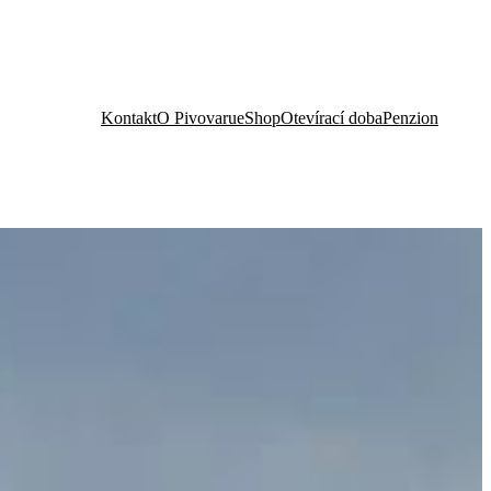
Kontakt
O Pivovaru
eShop
Otevírací doba
Penzion