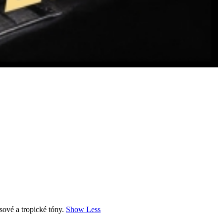
usové a tropické tóny.
Show Less