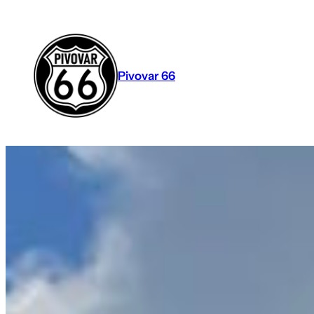
Přeskočit
na
obsah
Pivovar 66