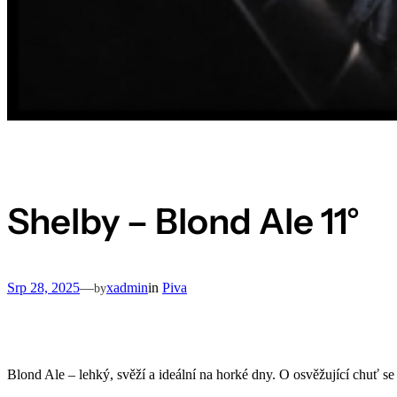
Shelby – Blond Ale 11°
Srp 28, 2025
—
xadmin
in
Piva
by
Blond Ale – lehký, svěží a ideální na horké dny. O osvěžující chuť se 